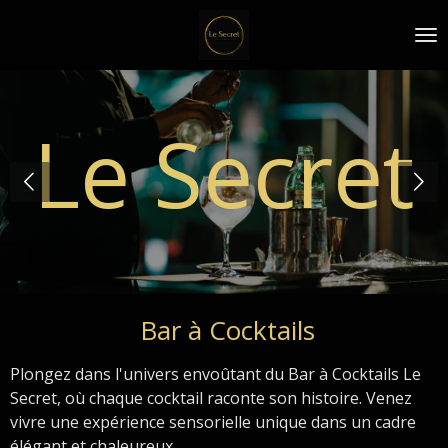
Passer
au
contenu
principal
Le Secret
Bar à Cocktails
Plongez dans l'univers envoûtant du Bar à Cocktails Le
Secret, où chaque cocktail raconte son histoire. Venez
vivre une expérience sensorielle unique dans un cadre
élégant et chaleureux.