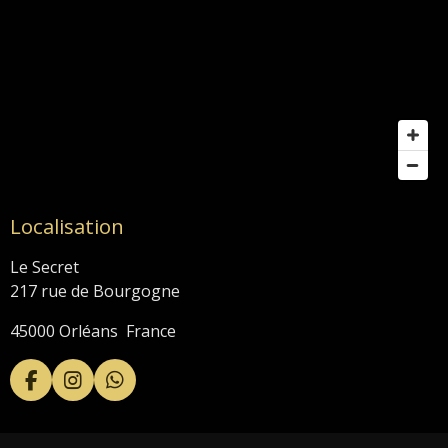
Localisation
Le Secret
217 rue de Bourgogne
45000 Orléans France
F
I
W
a
n
h
c
s
a
e
t
t